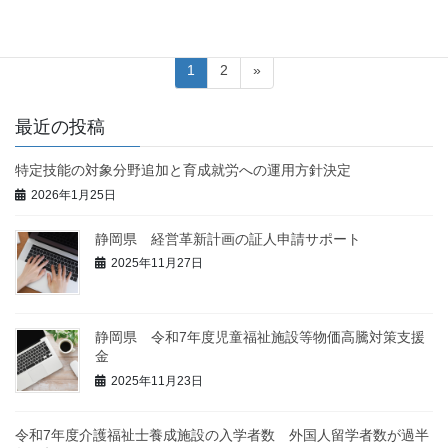
投
固
固
1
2
»
稿
定
定
ペ
ペ
の
最近の投稿
ー
ー
ペ
ジ
ジ
特定技能の対象分野追加と育成就労への運用方針決定
ー
2026年1月25日
ジ
送
静岡県 経営革新計画の証人申請サポート
り
2025年11月27日
静岡県 令和7年度児童福祉施設等物価高騰対策支援
金
2025年11月23日
令和7年度介護福祉士養成施設の入学者数 外国人留学者数が過半