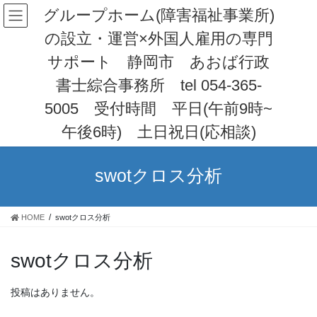
コ
ナ
グループホーム(障害福祉事業所)
ン
ビ
の設立・運営×外国人雇用の専門
テ
ゲ
ン
ー
サポート 静岡市 あおば行政
ツ
シ
へ
ョ
書士綜合事務所 tel 054-365-
ス
ン
5005 受付時間 平日(午前9時~
キ
に
ッ
移
午後6時) 土日祝日(応相談)
プ
動
swotクロス分析
HOME
swotクロス分析
swotクロス分析
投稿はありません。