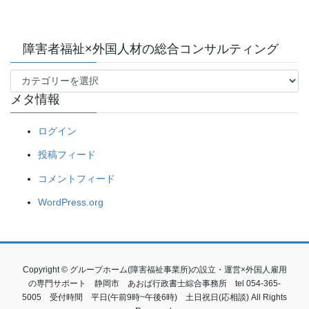
障害者福祉×外国人材の総合コンサルティング
障
メタ情報
害
者
ログイン
福
祉
投稿フィード
×
外
コメントフィード
国
WordPress.org
人
材
の
総
合
Copyright © グループホーム(障害福祉事業所)の設立・運営×外国人雇用
コ
の専門サポート 静岡市 あおば行政書士綜合事務所 tel 054-365-
ン
5005 受付時間 平日(午前9時~午後6時) 土日祝日(応相談) All Rights
サ