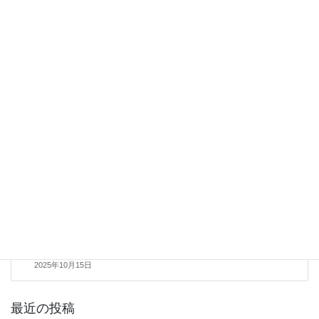
前の記事
社会福祉サービス、医療(介
護・看護)における外国人雇
用のサポート
2025年10月14日
補助金 申請サポート コ
ンサルティング
次の記事
小規模事業者持続化補助
金 書類作成、申請サポー
ト
2025年10月15日
最近の投稿