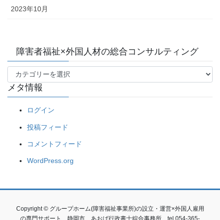
2023年10月
障害者福祉×外国人材の総合コンサルティング
障
メタ情報
害
者
ログイン
福
祉
投稿フィード
×
外
コメントフィード
国
WordPress.org
人
材
の
総
合
Copyright © グループホーム(障害福祉事業所)の設立・運営×外国人雇用
コ
の専門サポート 静岡市 あおば行政書士綜合事務所 tel 054-365-