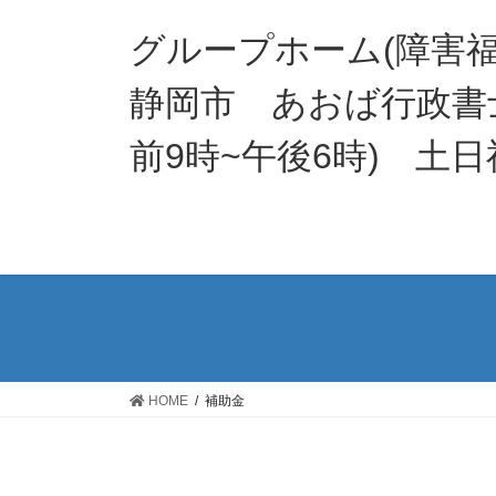
コ
ナ
ン
ビ
グループホーム(障害
テ
ゲ
ン
ー
静岡市 あおば行政書士綜合
ツ
シ
へ
ョ
前9時~午後6時) 土日
ス
ン
キ
に
ッ
移
プ
動
HOME
補助金